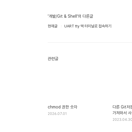
'개발/Git & Shell'의 다른글
현재글
UART tty 맥 터미널로 접속하기
관련글
chmod 권한 숫자
다른 Git
가져와서 사
2026.07.01
2023.04.3