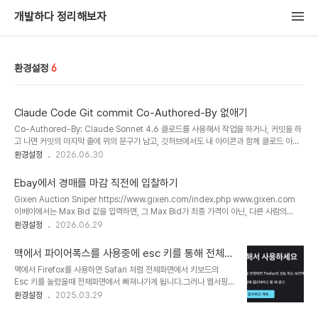
개발하다 정리해보자
환경설정
6
Claude Code Git commit Co-Authored-By 없애기
Co-Authored-By: Claude Sonnet 4.6 클로드를 사용해서 작업을 하거나, 커밋을 하
고 나면 커밋의 마지막 줄에 위의 문구가 남고, 깃허브에서도 내 아이콘과 함께 클로드 아이
콘이 남는 경험이 있으셨을겁니다.AI를 사용해서 코딩을 한 것을 밝히는 투명성이 필요하다
환경설정
2026.06.30
는 것과 별개로, 커밋 메시지나 커밋한 사용자에는 남기고 싶지는 않아 설정을 찾아보았습니
다.~/.claude/settings.json에 보면 클로드 설정이 저장되어있습니다.{ "attribution":
Ebay에서 경매를 마감 직전에 입찰하기
{ "commit": "", "pr": "" }}파일에서 attribution 설정의 commit, pr 값을 모두 ""로 빈
Gixen Auction Sniper https://www.gixen.com/index.php www.gixen.com
값을 주면 앞으로의 커밋에는 표시되지 않습니다. 자세한 설정은 아래 링크에서도 확인해볼
이베이에서는 Max Bid 값을 입력하면, 그 Max Bid가 최종 가격이 아닌, 다른 사람의
..
Max Bid 보다 약간 높은 가격을 책정하게 되어있다.그래서 Max Bid를 미리 높게 올려놓
환경설정
2026.06.29
으면 경쟁이 과열되어 처음 생각했던 가격보다 더 비싸게 구입해야 할 수 있다.하지만
Gixen 옥션 스나이퍼를 사용하면 경매 마감 직전에 전에 내가 생각한 Max Bid를 대신 입
맥에서 파이어폭스를 사용중에 esc 키를 통해 전체화
력해준다.기본 설정은 6초로 되어있지만, 돈을 지불하면 1초에서 15초까지 설정도 가능하
면에서 빠져나가는 것을 해결하기
맥에서 Firefox를 사용하면 Safari 처럼 전체화면에서 키보드의
다.실제로 얼마전에 사용해보았을때 130달러라고 써냈지만, 77.76달러만 결제하게 되었
Esc 키를 눌렀을때 전체화면에서 빠져나가게 됩니다.그러나 웹서핑
다.사용하지 않았더라면, 100달러 넘게 주고..
을 하던 도중 esc 키를 눌러야 하는 상황에서 창의 크기도 줄어든다면
환경설정
2025.03.29
아주 불편하죠. 주소창에about:config를 입력합니다.위험을 감수하