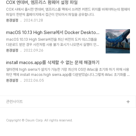
고 계속 을 누릅니다.browser.fullscreen.exit_on_escape를 검
COX 엔데버, 엠프리스 펌웨어 설정 파일
색하여 true를 false로 변경합니다.더이상 esc 키를 눌러도 전체화
COX 사에서 출시한 엔데버, 엠프리스를 맥에서 쓰려면 커맨드 위치를 바꿔야하는데 펌웨어
면에서 창이 줄어들지 않습니다.
파일이 한번씩 홈페이지에서 접근이 안되어서 파일을 공유합니다.
환경설정
2024.01.28
macOS 10.13 High Sierra에서 Docker Desktop
을 쓰는 법
macOS 10.13 High Sierra버전을 최신 버전의 도커 데스크톱을
다운로드 받은 경우 사진처럼 사용 불가 표시가 나오면서 실행이 안된
다.이 문제를 해결하기 위해선 하이시에라를 사용할 수 있는 최신 버전
환경설정
2022.09.26
인 2.4.0.0를 사용하면 된
다.https://docs.docker.com/desktop/previous-
install macos.app를 삭제할 수 없는 문제 해결하기
versions/2.x-mac/#docker-desktop-community-2400
얼마전에 high sierra가 설치가 가능한 가장 최신의 OS인 iMac을 초기화 하기 위해 사용
Docker Desktop for Mac 2.x release notes
하던 맥에 install macos high sierra.app를 다운받았습니다.그렇게 iMac 초기화를 끝
docs.docker.com 이 버전을 사용하면 실행이 가능하다.지원되는
내고 사용하던 맥에 다운 받았던 install macos high sierra.app를 휴지통에 넣고 비우
환경설정
2022.06.05
마지막 버전이어서 경고가 나오게 된다. macOS 업그레이드가 가능
기를 눌렀더니 삭제가 되는 문제가 발생했습니다. 보호중이거나 사용중이라고 하는 문제가
하다면 하는 것을 추천한다.
있었는데 찾아보니 SIP가 켜져있으면 삭제를 할 수가 없다고 합니다.SIP는 시스템 무결성
보호 기능인데 Mac OS 파일을 보호하게 설계되어 있으니 다운로드한 파일도 보호한 것 합
니다.해결법은 간단히 복구 모드로 부팅하여 SIP를 끄고 파일을 삭제한 다음 다시 복구 모드
관련사이트
로 부팅하여 SIP를 켜주면 됩니다.시스템을..
Copyright © Daum Corp. All rights reserved.