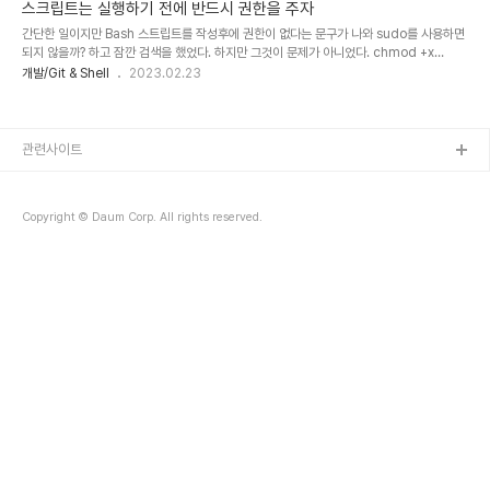
makeFP.py$ git commit -m "add a symbolic link to makeFP.py with the
스크립트는 실행하기 전에 반드시 권한을 주자
respective submodule"위와 같이 Git에 서브모듈을 설정하고 원하는 파일을 심볼릭
간단한 일이지만 Bash 스트립트를 작성후에 권한이 없다는 문구가 나와 sudo를 사용하면
링크로 지정한 후 커밋하면 된다. 혹시나 clone을 받아왔을때 동작하지 ..
되지 않을까? 하고 잠깐 검색을 했었다. 하지만 그것이 문제가 아니었다. chmod +x
./sample.sh 이 단순한 문장 하나를 실행하지 않아 문제가 생긴 것이었다. 혹시나 나처럼
개발/Git & Shell
2023.02.23
너무 단순한 것도 잊어서 문제를 해결하지 못할 사람을 위해서...
관련사이트
Copyright © Daum Corp. All rights reserved.