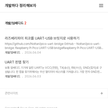
개발하다 정리해보자
개발/임베디드
2
라즈베리파이 피코를 UART-USB 브릿지로 사용하기
https://github.com/Noltari/pico-uart-bridge GitHub - Noltari/pico-uart-
bridge: Raspberry Pi Pico UART-USB bridgeRaspberry Pi Pico UART-USB
bridge. Contribute to Noltari/pico-uart-bridge development by creating
개발/임베디드
2026.06.04
an account on GitHub.github.com UART통신을 컴퓨터에서 보기 위한 쉬운 방법
으로 USB 브릿지를 사용하는 것이 있다.근데 보통 전용 하드웨어를 구입해야 하는 경우가
UART 핀맵 찾기
있는데 가지고 있는 라즈베리파이피코가 있으면 위의 저장소의 펌웨어를 설치하면 USB브
보통 임베디드 기기에 달린 UART는 VCC(전원), TX(송신), RX(수신), GND(접지)로 구
릿지로 사용할 수 있다. 우선 가지고 있는 라즈베피라이 피코의..
성됩니다. 핀 맵을 찾기위해서는 우선 멀티미터 테스터를 가져옵니다. 가장 먼저 GND핀을
먼저 찾아야합니다.멀티미터를 통전 확인 모드로 놓고, 보드의 전원이 들어오는 쪽에 있는
개발/임베디드
2026.06.03
가장 찾기 쉬운 접지와 통전을 확인합니다.멀티미터에서 소리를 내면 연결된 GND핀이라는
뜻입니다. GND핀을 확인했으면 VCC핀을 찾아야합니다.멀티미터는 직류전압 측정모드로
변경합니다.전원을 켜고 한쪽은 접지, 나머지에 하나씩 대보면, 일정한 전압이 나오는 핀이
있습니다.그 핀이 VCC입니다. TX, RX는 거꾸로 연결해도 큰 문제가 발생하지 않기 때문에
관련사이트
UART인터페이스에 연결해보고 확인해도 되지만, 멀티미터로 찾으려면 전압이 계..